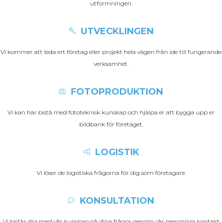
utformningen.
UTVECKLINGEN
Vi kommer att leda ert företag eller projekt hela vägen från ide till fungerande
verksamhet.
FOTOPRODUKTION
Vi kan här bistå med fototeknisk kunskap och hjälpa er att bygga upp er
bildbank för företaget.
LOGISTIK
Vi löser de logistiska frågorna för dig som företagare.
KONSULTATION
Vi bistår dig med vår kunskap på dina frågor genom vår personliga kontakt