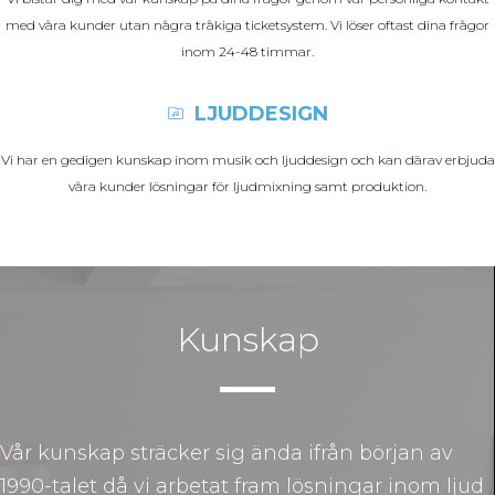
med våra kunder utan några tråkiga ticketsystem. Vi löser oftast dina frågor
inom 24-48 timmar.
LJUDDESIGN
Vi har en gedigen kunskap inom musik och ljuddesign och kan därav erbjuda
våra kunder lösningar för ljudmixning samt produktion.
Kunskap
Vår kunskap sträcker sig ända ifrån början av
1990-talet då vi arbetat fram lösningar inom ljud