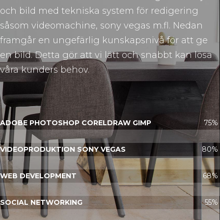
och bild med tekniska system för redigering
såsom videomachine, sony vegas m.fl. Nedan
framgår en ungefärlig kunskapsnivå för att ge
en bild. Detta gör att vi lätt och snabbt kan lösa
våra kunders behov.
ADOBE PHOTOSHOP CORELDRAW GIMP
75%
VIDEOPRODUKTION SONY VEGAS
80%
WEB DEVELOPMENT
68%
SOCIAL NETWORKING
55%